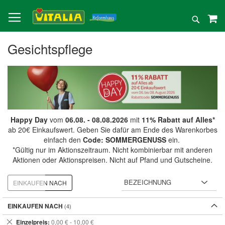
Direkt
zum
Suche
Inhalt
Gesichtspflege
Happy Day
vom
06.08. - 08.08.2026
mit
11% Rabatt auf Alles*
ab 20€ Einkaufswert. Geben Sie dafür am Ende des Warenkorbes
einfach den
Code: SOMMERGENUSS
ein.
*Gültig nur im Aktionszeitraum. Nicht kombinierbar mit anderen
Aktionen oder Aktionspreisen. Nicht auf Pfand und Gutscheine.
EINKAUFEN NACH
EINKAUFEN NACH
Dies
Einzelpreis
0,00 € - 10,00 €