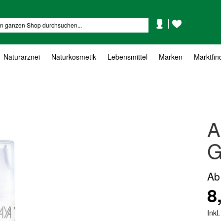
Mein
Mein
Suche
Konto
Wunschzettel
Naturarznei
Naturkosmetik
Lebensmittel
Marken
Marktfin
A
G
Ab
8
Inkl