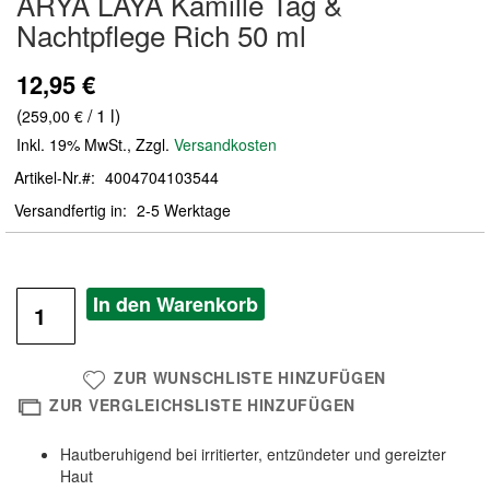
ARYA LAYA Kamille Tag &
der
Nachtpflege Rich 50 ml
Bildergalerie
springen
12,95 €
(
/ 1 l)
259,00 €
Inkl. 19% MwSt.
,
Zzgl.
Versandkosten
Artikel-Nr.
4004704103544
Versandfertig in
2-5 Werktage
In den Warenkorb
ZUR WUNSCHLISTE HINZUFÜGEN
ZUR VERGLEICHSLISTE HINZUFÜGEN
Hautberuhigend bei irritierter, entzündeter und gereizter
Haut