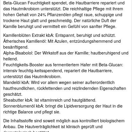
Beta-Glucan Feuchtigkeit spendet, die Hautbarriere repariert und
das Hautmikrobiom unterstützt. Die reichhaltige Pflege mit ihrem
hohen Gehalt von 24% Pflanzenölen pflegt raue, schuppige und
trockene Haut glatt und geschmeidig. Der natürliche Duft der
Kamille beruhigt und vermittelt ein Gefühl von sanfter Pflege.
Kamillenblüten Extrakt kbA: Entspannt, beruhigt und schützt.
Ätherisches Kamillenöl: Mit Azulen, entzündungshemmend und
besänftigend.
Alpha-Bisabolol: Der Wirkstoff aus der Kamille; hautberuhigend und
heilend.
Feuchtigkeits-Booster aus fermentiertem Hafer mit Beta-Glucan:
intensiv feuchtig-keitsspendend, repariert die Hautbarriere,
unterstützt das Hautmikrobiom.
Mandelöl kbA: Wird vor allem wegen seiner außerordentlich
hautfreundlichen, rückfettenden und reizlindernden Eigenschaften
geschätzt.
Sheabutter kbA: Ist vitaminreich und hautglättend.
Sonnenblumenöl kbA: bringt die Lipidversorgung der Haut in die
richtige Balance und pflegt sie.
Die Inhaltsstoffe sind soweit möglich aus kontrolliert biologischem
Anbau. Die Hautverträglichkeit ist klinisch geprüft und