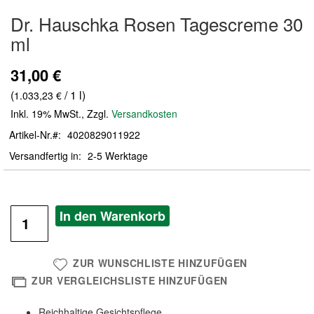
Zum
Dr. Hauschka Rosen Tagescreme 30
Anfang
der
ml
Bildergalerie
springen
31,00 €
(
/ 1 l)
1.033,23 €
Inkl. 19% MwSt.
,
Zzgl.
Versandkosten
Artikel-Nr.
4020829011922
Versandfertig in
2-5 Werktage
In den Warenkorb
ZUR WUNSCHLISTE HINZUFÜGEN
ZUR VERGLEICHSLISTE HINZUFÜGEN
Reichhaltige Gesichtspflege