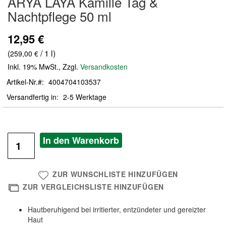
ARYA LAYA Kamille Tag &
der
Nachtpflege 50 ml
Bildergalerie
springen
12,95 €
(
/ 1 l)
259,00 €
Inkl. 19% MwSt.
,
Zzgl.
Versandkosten
Artikel-Nr.
4004704103537
Versandfertig in
2-5 Werktage
In den Warenkorb
ZUR WUNSCHLISTE HINZUFÜGEN
ZUR VERGLEICHSLISTE HINZUFÜGEN
Hautberuhigend bei irritierter, entzündeter und gereizter
Haut