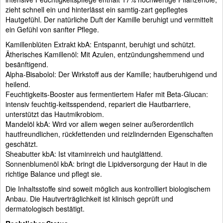
zieht schnell ein und hinterlässt ein samtig-zart gepflegtes
Hautgefühl. Der natürliche Duft der Kamille beruhigt und vermittelt
ein Gefühl von sanfter Pflege.
Kamillenblüten Extrakt kbA: Entspannt, beruhigt und schützt.
Ätherisches Kamillenöl: Mit Azulen, entzündungshemmend und
besänftigend.
Alpha-Bisabolol: Der Wirkstoff aus der Kamille; hautberuhigend und
heilend.
Feuchtigkeits-Booster aus fermentiertem Hafer mit Beta-Glucan:
intensiv feuchtig-keitsspendend, repariert die Hautbarriere,
unterstützt das Hautmikrobiom.
Mandelöl kbA: Wird vor allem wegen seiner außerordentlich
hautfreundlichen, rückfettenden und reizlindernden Eigenschaften
geschätzt.
Sheabutter kbA: Ist vitaminreich und hautglättend.
Sonnenblumenöl kbA: bringt die Lipidversorgung der Haut in die
richtige Balance und pflegt sie.
Die Inhaltsstoffe sind soweit möglich aus kontrolliert biologischem
Anbau. Die Hautverträglichkeit ist klinisch geprüft und
dermatologisch bestätigt.