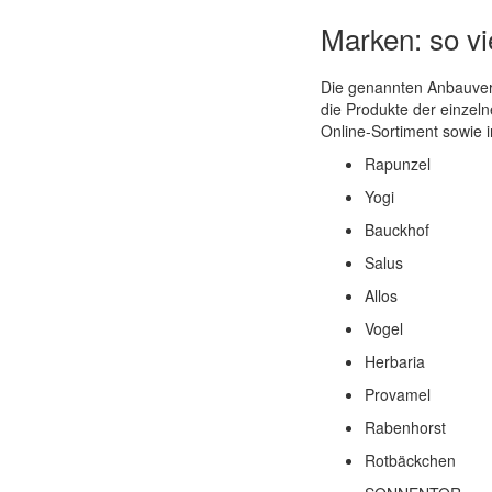
Marken: so vie
Die genannten Anbauverb
die Produkte der einzeln
Online-Sortiment sowie i
Rapunzel
Yogi
Bauckhof
Salus
Allos
Vogel
Herbaria
Provamel
Rabenhorst
Rotbäckchen