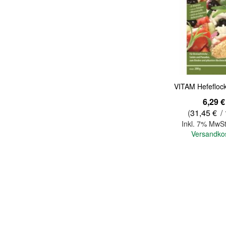
Quickview
VITAM Hefefloc
6,29 €
(
31,45 €
/ 
Inkl. 7% MwSt
Versandko
In den Warenkorb