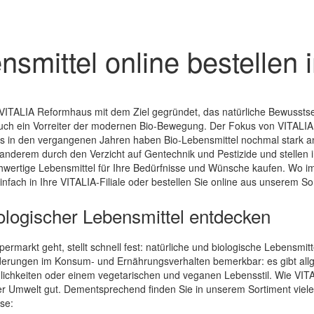
nsmittel online bestelle
VITALIA Reformhaus mit dem Ziel gegründet, das natürliche Bewussts
uch ein Vorreiter der modernen Bio-Bewegung. Der Fokus von VITALIA 
 in den vergangenen Jahren haben Bio-Lebensmittel nochmal stark a
nderem durch den Verzicht auf Gentechnik und Pestizide und stellen i
ertige Lebensmittel für Ihre Bedürfnisse und Wünsche kaufen. Wo immer
fach in Ihre VITALIA-Filiale oder bestellen Sie online aus unserem So
biologischer Lebensmittel entdecken
rmarkt geht, stellt schnell fest: natürliche und biologische Lebensmitt
derungen im Konsum- und Ernährungsverhalten bemerkbar: es gibt all
lichkeiten oder einem vegetarischen und veganen Lebensstil. Wie VITAL
er Umwelt gut. Dementsprechend finden Sie in unserem Sortiment viel
ise: