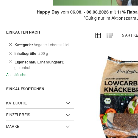
Happy Day
vom
06.08. - 08.08.2026
mit
11% Rabat
*Gültig nur im Aktionszeitr
EINKAUFEN NACH
ANSICHT
Raster
Liste
5
ARTIK
ALS
Dies
Kategorie
Vegane Lebensmittel
entfernen
Dies
Inhaltsgröße
200 g
entfernen
Dies
Eigenschaft/ Ernährungsart
entfernen
glutenfrei
Alles löschen
EINKAUFSOPTIONEN
KATEGORIE
EINZELPREIS
MARKE