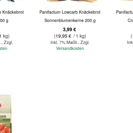
b Knäckebrot
Panifactum Lowcarb Knäckebrot
Panifac
00 g
Sonnenblumenkerne 200 g
Cr
3,99 €
1 kg)
(
19,95 €
/ 1 kg)
(
.
,
Zzgl.
Inkl. 7% MwSt.
,
Zzgl.
Ink
sten
Versandkosten
In den Warenkorb
In den Warenkorb