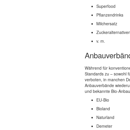
Superfood
Pflanzendrinks
Milchersatz
Zuckeralternative
v. m.
Anbauverbände
Während für konventione
Standards zu – sowohl fü
verboten, in manchen De
Anbauverbände wiederum 
und bekannte Bio-Anbauv
EU-Bio
Bioland
Naturland
Demeter