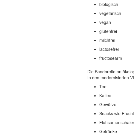
biologisch
vegetarisch
vegan
glutenfrei
milchfrei
lactosefrei
fructosearm
Die Bandbreite an ökolog
In den modernisierten V
Tee
Kaffee
Gewürze
Snacks wie Fruchts
Flohsamenschale
Getränke