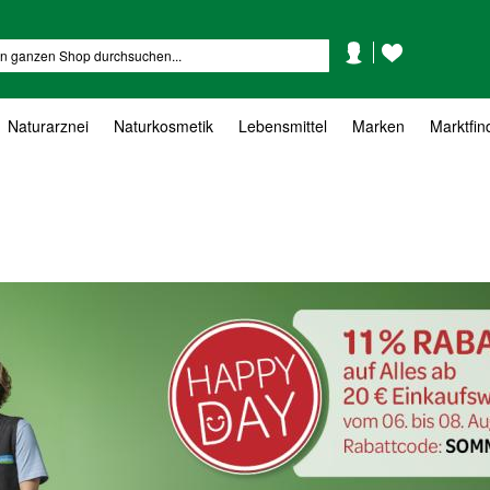
Mein
Mein
Suche
Konto
Wunschzettel
Naturarznei
Naturkosmetik
Lebensmittel
Marken
Marktfin