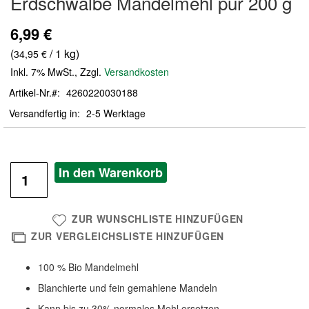
Erdschwalbe Mandelmehl pur 200 g
der
Bildergalerie
6,99 €
springen
(
/ 1 kg)
34,95 €
Inkl. 7% MwSt.
,
Zzgl.
Versandkosten
Artikel-Nr.
4260220030188
Versandfertig in
2-5 Werktage
In den Warenkorb
ZUR WUNSCHLISTE HINZUFÜGEN
ZUR VERGLEICHSLISTE HINZUFÜGEN
100 % Bio Mandelmehl
Blanchierte und fein gemahlene Mandeln
Kann bis zu 30% normales Mehl ersetzen