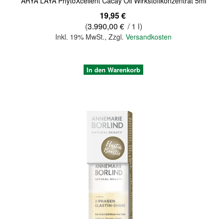
ARYA LAYA PhytoXcellent Cacay Oil Wirkstoffkonzentrat 5ml
19,95 €
(
3.990,00 €
/ 1 l)
Inkl. 19% MwSt.
,
Zzgl.
Versandkosten
In den Warenkorb
Quickview