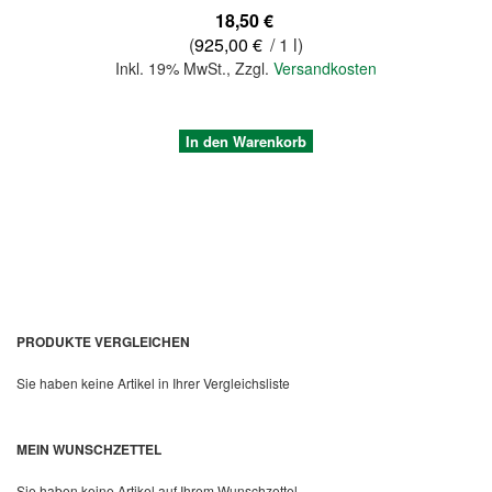
18,50 €
(
925,00 €
/ 1 l)
Inkl. 19% MwSt.
,
Zzgl.
Versandkosten
In den Warenkorb
PRODUKTE VERGLEICHEN
Sie haben keine Artikel in Ihrer Vergleichsliste
Quickview
MEIN WUNSCHZETTEL
Sie haben keine Artikel auf Ihrem Wunschzettel.