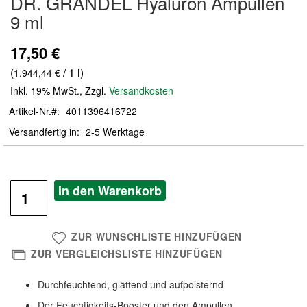
DR. GRANDEL Hyaluron Ampullen
der
9 ml
Bildergalerie
springen
17,50 €
(
/ 1 l)
1.944,44 €
Inkl. 19% MwSt.
,
Zzgl.
Versandkosten
Artikel-Nr.
4011396416722
Versandfertig in
2-5 Werktage
In den Warenkorb
ZUR WUNSCHLISTE HINZUFÜGEN
ZUR VERGLEICHSLISTE HINZUFÜGEN
Durchfeuchtend, glättend und aufpolsternd
Der Feuchtigkeits-Booster und den Ampullen