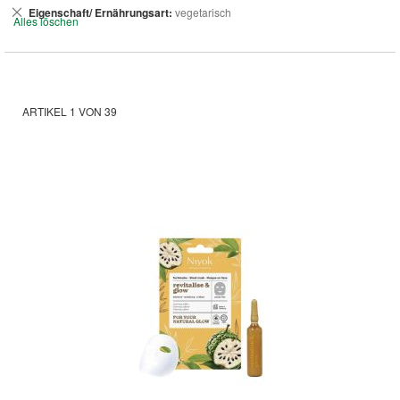
Dies
Eigenschaft/ Ernährungsart
vegetarisch
Alles löschen
entfernen
ARTIKEL
1
VON
39