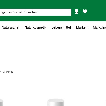
Mein
Mein
Suche
Konto
Wunschzettel
Naturarznei
Naturkosmetik
Lebensmittel
Marken
Marktfin
L
1
VON
26