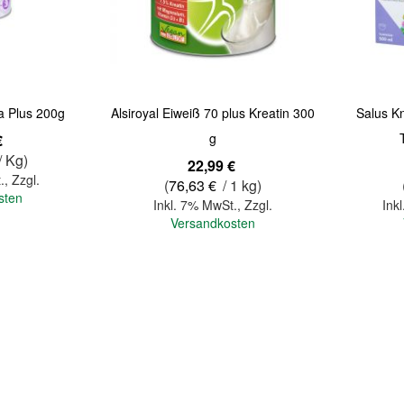
a Plus 200g
Alsiroyal Eiweiß 70 plus Kreatin 300
Salus K
g
€
/ Kg)
22,99 €
.
,
Zzgl.
(
76,63 €
/ 1 kg)
sten
Inkl. 7% MwSt.
,
Zzgl.
Ink
Versandkosten
In den Warenkorb
In den Warenkorb