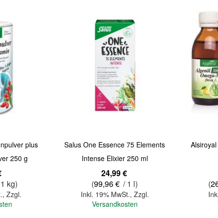
Quickview
Quickview
enpulver plus
Salus One Essence 75 Elements
Alsiroya
ver 250 g
Intense Elixier 250 ml
Sonderange
€
24,99 €
 1 kg)
(
99,96 €
/ 1 l)
(
2
.
,
Zzgl.
Inkl. 19% MwSt.
,
Zzgl.
Ink
sten
Versandkosten