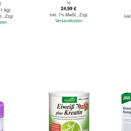
€
Ab
24,99 €
 1 kg)
Inkl. 7% MwSt.
,
Zzgl.
t.
,
Zzgl.
Ink
Versandkosten
sten
In den Warenkorb
In den Warenkorb
Quickview
Quickview