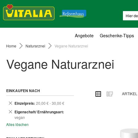
Suche
Angebote
Geschenke-Tipps
Home
Naturarznei
Vegane Naturarznei
Vegane Naturarznei
EINKAUFEN NACH
ANSICHT
Raster
Liste
ARTIKE
ALS
Dies
Einzelpreis
20,00 € - 30,00 €
entfernen
Dies
Eigenschaft/ Ernährungsart
entfernen
vegan
Alles löschen