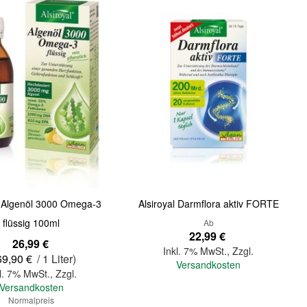
Quickview
l Algenöl 3000 Omega-3
Alsiroyal Darmflora aktiv FORTE
flüssig 100ml
Ab
22,99 €
bot
26,99 €
Inkl. 7% MwSt.
,
Zzgl.
69,90 €
/ 1 Liter)
Versandkosten
l. 7% MwSt.
,
Zzgl.
Versandkosten
Normalpreis