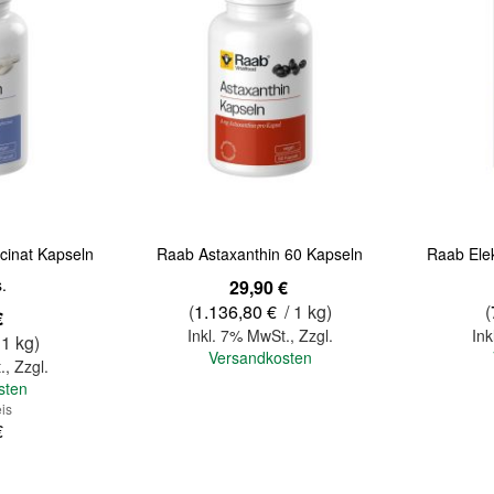
inat Kapseln
Raab Astaxanthin 60 Kapseln
Raab Elek
.
29,90 €
(
1.136,80 €
/ 1 kg)
(
€
Inkl. 7% MwSt.
,
Zzgl.
Ink
 1 kg)
Versandkosten
.
,
Zzgl.
sten
is
€
In den Warenkorb
In den Warenkorb