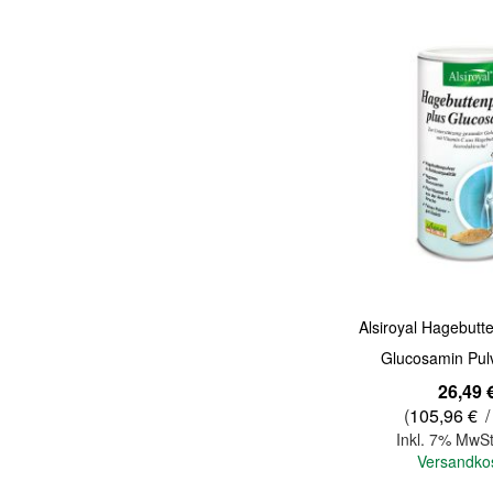
Quickview
Alsiroyal Hagebutt
Glucosamin Pul
26,49 
(
105,96 €
/
Inkl. 7% MwSt
Versandko