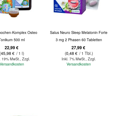
nochen-Komplex Osteo
Salus Neuro Sleep Melatonin Forte
Tonikum 500 ml
3 mg 2 Phasen 60 Tabletten
22,99 €
27,99 €
(
45,98 €
/ 1 l)
(
0,48 €
/ 1 Tbl.)
l. 19% MwSt.
,
Zzgl.
Inkl. 7% MwSt.
,
Zzgl.
Versandkosten
Versandkosten
In den Warenkorb