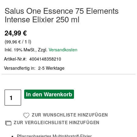
Zum
Salus One Essence 75 Elements
Anfang
der
Intense Elixier 250 ml
Bildergalerie
springen
24,99 €
(
/ 1 l)
99,96 €
Inkl. 19% MwSt.
,
Zzgl.
Versandkosten
Artikel-Nr.
4004148358210
Versandfertig in
2-5 Werktage
In den Warenkorb
ZUR WUNSCHLISTE HINZUFÜGEN
ZUR VERGLEICHSLISTE HINZUFÜGEN
Pflanzenbasiertes Multinährstoff-Elixier