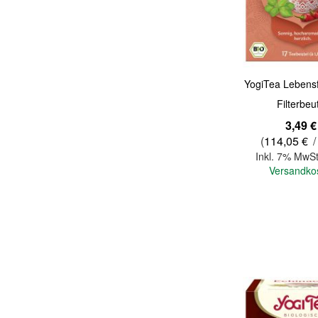
YogiTea Lebens
Filterbeu
3,49 €
(
114,05 €
/
Inkl. 7% MwSt
Versandko
In den Warenkorb