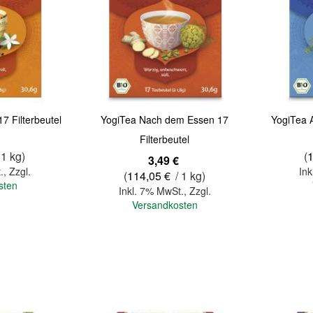
Quickview
Quickview
7 Filterbeutel
YogiTea Nach dem Essen 17
YogiTea A
Filterbeutel
 1 kg)
(
3,49 €
.
,
Zzgl.
Ink
(
114,05 €
/ 1 kg)
sten
Inkl. 7% MwSt.
,
Zzgl.
Versandkosten
In den Warenkorb
In den Warenkorb