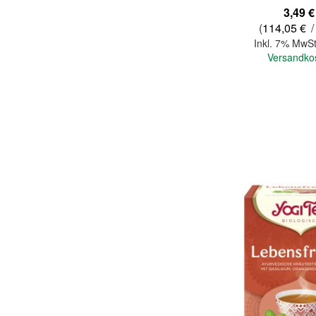
3,49 €
(
114,05 €
/
Inkl. 7% MwSt
Versandko
In den Warenkorb
Quickview