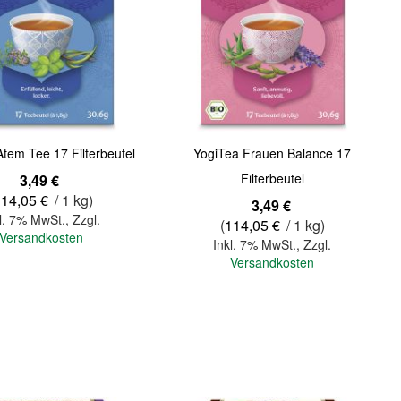
Quickview
tem Tee 17 Filterbeutel
YogiTea Frauen Balance 17
Filterbeutel
3,49 €
114,05 €
/ 1 kg)
3,49 €
l. 7% MwSt.
,
Zzgl.
(
114,05 €
/ 1 kg)
Versandkosten
Inkl. 7% MwSt.
,
Zzgl.
Versandkosten
In den Warenkorb