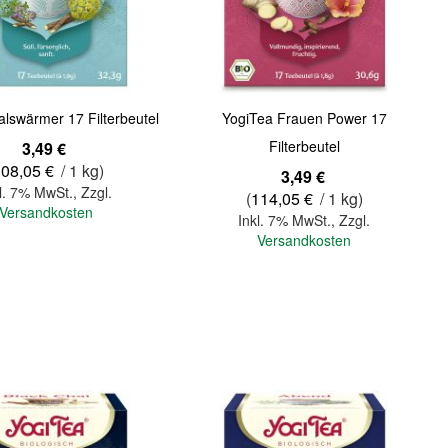
lswärmer 17 Filterbeutel
YogiTea Frauen Power 17
Filterbeutel
3,49 €
108,05 €
/ 1 kg)
3,49 €
l. 7% MwSt.
,
Zzgl.
(
114,05 €
/ 1 kg)
Versandkosten
Inkl. 7% MwSt.
,
Zzgl.
Versandkosten
In den Warenkorb