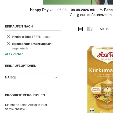
Happy Day
vom
06.08. - 08.08.2026
mit
11% Rabat
*Gültig nur im Aktionszeitr
EINKAUFEN NACH
ANSICHT
Raster
Liste
ARTIKE
ALS
Dies
Inhaltsgröße
17 Filterbeutel
entfernen
Dies
Eigenschaft/ Ernährungsart
entfernen
vegetarisch
Alles löschen
EINKAUFSOPTIONEN
MARKE
PRODUKTE VERGLEICHEN
Sie haben keine Artikel in Ihrer
Vergleichsliste