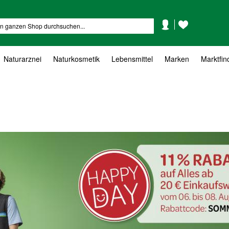
Mein
Mein
Suche
Konto
Wunschzettel
Naturarznei
Naturkosmetik
Lebensmittel
Marken
Marktfin