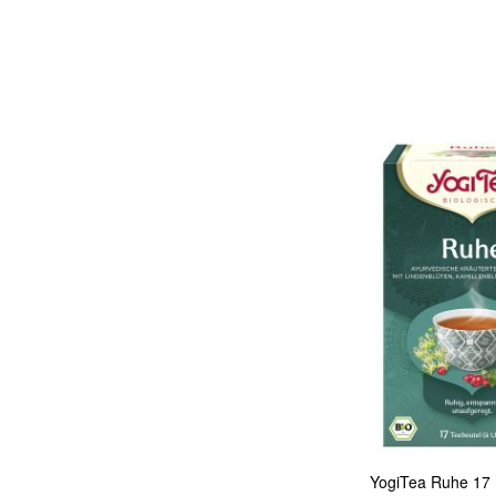
In den Warenkorb
Quickview
YogiTea Ruhe 17 F