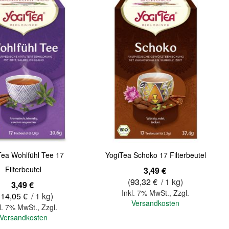
Quickview
Tea Wohlfühl Tee 17
YogiTea Schoko 17 Filterbeutel
Filterbeutel
3,49 €
(
93,32 €
/ 1 kg)
3,49 €
Inkl. 7% MwSt.
,
Zzgl.
114,05 €
/ 1 kg)
Versandkosten
l. 7% MwSt.
,
Zzgl.
Versandkosten