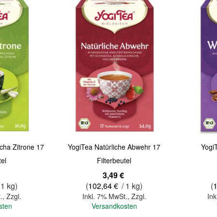
Quickview
Quickview
cha Zitrone 17
YogiTea Natürliche Abwehr 17
Yogi
tel
Filterbeutel
3,49 €
 1 kg)
(
102,64 €
/ 1 kg)
(
.
,
Zzgl.
Inkl. 7% MwSt.
,
Zzgl.
Ink
sten
Versandkosten