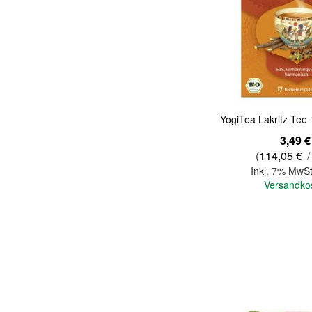
Quickview
YogiTea Lakritz Tee 1
3,49 €
(
114,05 €
/
Inkl. 7% MwSt
Versandko
In den Warenkorb