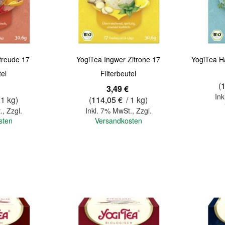
freude 17
YogiTea Ingwer Zitrone 17
YogiTea Ha
tel
Filterbeutel
(
3,49 €
Ink
 1 kg)
(
114,05 €
/ 1 kg)
.
,
Zzgl.
Inkl. 7% MwSt.
,
Zzgl.
sten
Versandkosten
In den Warenkorb
In den Warenkorb