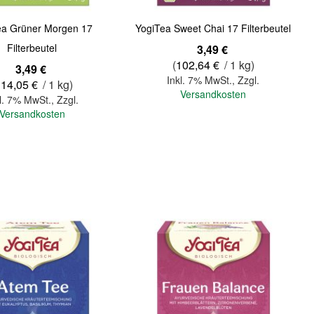
ea Grüner Morgen 17
YogiTea Sweet Chai 17 Filterbeutel
Filterbeutel
3,49 €
(
102,64 €
/ 1 kg)
3,49 €
Inkl. 7% MwSt.
,
Zzgl.
114,05 €
/ 1 kg)
Versandkosten
l. 7% MwSt.
,
Zzgl.
Versandkosten
In den Warenkorb