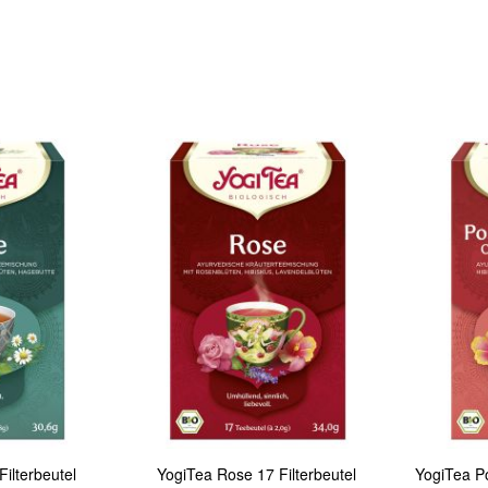
In den Warenkorb
In den Warenkorb
Quickview
Quickview
ilterbeutel
YogiTea Rose 17 Filterbeutel
YogiTea Po