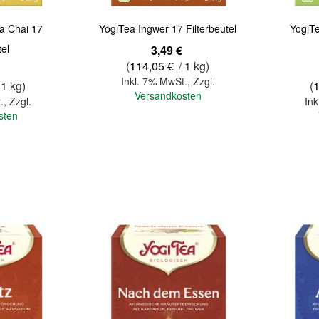
a Chai 17
YogiTea Ingwer 17 Filterbeutel
YogiT
tel
3,49 €
(
114,05 €
/ 1 kg)
Inkl. 7% MwSt.
,
Zzgl.
 1 kg)
(
Versandkosten
.
,
Zzgl.
Ink
sten
In den Warenkorb
In den Warenkorb