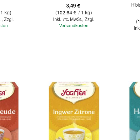
Hibi
3,49 €
 1 kg)
(
102,64 €
/ 1 kg)
.
,
Zzgl.
Inkl. 7% MwSt.
,
Zzgl.
(
sten
Versandkosten
Ink
In den Warenkorb
In den Warenkorb
Quickview
Quickview