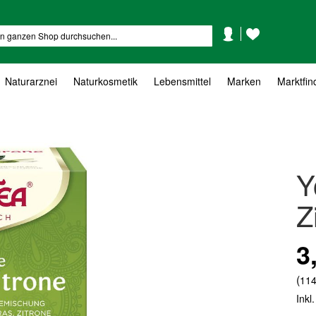
Mein
Mein
Suche
Konto
Wunschzettel
Naturarznei
Naturkosmetik
Lebensmittel
Marken
Marktfin
Y
Z
3
(
114
Inkl