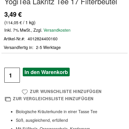
YogiTea Lakritz Tee 17 Filterbeutel
der
Bildergalerie
3,49 €
springen
(
/ 1 kg)
114,05 €
Inkl. 7% MwSt.
,
Zzgl.
Versandkosten
Artikel-Nr.
4012824400160
Versandfertig in
2-5 Werktage
In den Warenkorb
ZUR WUNSCHLISTE HINZUFÜGEN
ZUR VERGLEICHSLISTE HINZUFÜGEN
Biologische Kräuterkunde in einer Tasse Tee
Süß, ausgleichend, erfüllend
Mit Süßholz, Orangenschale, Kardamom