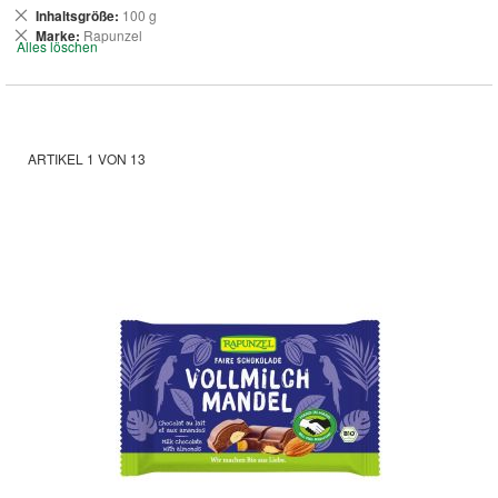
Dies
Inhaltsgröße
100 g
entfernen
Dies
Marke
Rapunzel
Alles löschen
entfernen
ARTIKEL
1
VON
13