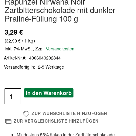
Rapunzel Nirwana Noir
der
Zartbitterschokolade mit dunkler
Bildergalerie
Praliné-Füllung 100 g
springen
3,29 €
(
/ 1 kg)
32,90 €
Inkl. 7% MwSt.
,
Zzgl.
Versandkosten
Artikel-Nr.
4006040202844
Versandfertig in
2-5 Werktage
In den Warenkorb
ZUR WUNSCHLISTE HINZUFÜGEN
ZUR VERGLEICHSLISTE HINZUFÜGEN
Mindestens 55% Kakao in der Zartbitterschokolade