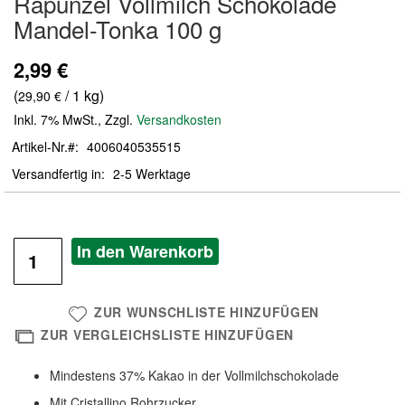
Rapunzel Vollmilch Schokolade
der
Mandel-Tonka 100 g
Bildergalerie
springen
2,99 €
(
/ 1 kg)
29,90 €
Inkl. 7% MwSt.
,
Zzgl.
Versandkosten
Artikel-Nr.
4006040535515
Versandfertig in
2-5 Werktage
In den Warenkorb
ZUR WUNSCHLISTE HINZUFÜGEN
ZUR VERGLEICHSLISTE HINZUFÜGEN
Mindestens 37% Kakao in der Vollmilchschokolade
Mit Cristallino Rohrzucker