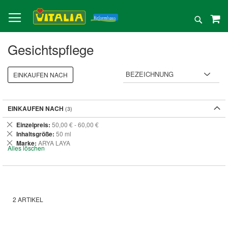
Direkt
zum
Suche
Inhalt
Gesichtspflege
EINKAUFEN NACH
EINKAUFEN NACH
Dies
Einzelpreis
50,00 € - 60,00 €
entfernen
Dies
Inhaltsgröße
50 ml
entfernen
Dies
Marke
ARYA LAYA
Alles löschen
entfernen
2
ARTIKEL