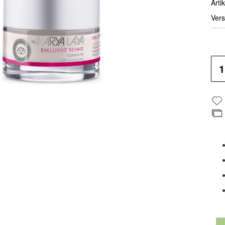
Artik
Vers