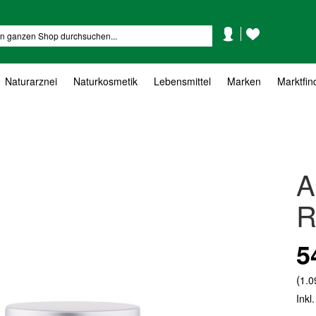
Mein
Mein
Suche
Konto
Wunschzettel
Naturarznei
Naturkosmetik
Lebensmittel
Marken
Marktfin
A
R
5
(
1.0
Inkl