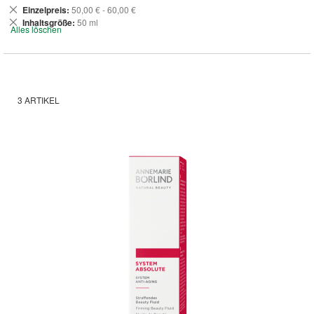
Dies
Einzelpreis
50,00 € - 60,00 €
entfernen
Dies
Inhaltsgröße
50 ml
Alles löschen
entfernen
3
ARTIKEL