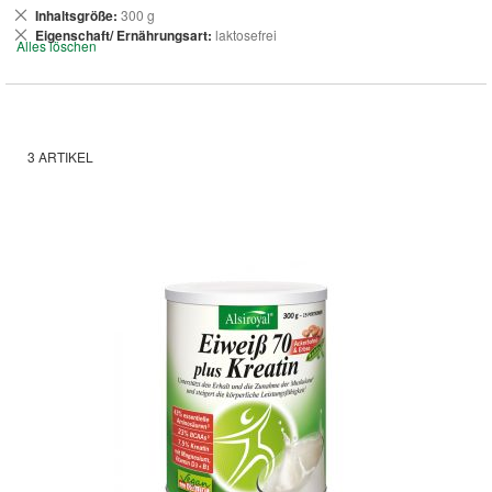
Dies
Inhaltsgröße
300 g
entfernen
Dies
Eigenschaft/ Ernährungsart
laktosefrei
Alles löschen
entfernen
3
ARTIKEL