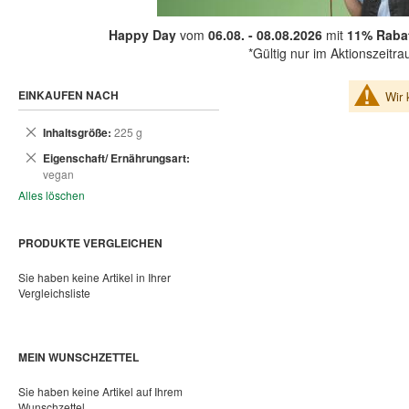
Happy Day
vom
06.08. - 08.08.2026
mit
11% Rabat
*Gültig nur im Aktionszeitr
EINKAUFEN NACH
Wir 
Dies
Inhaltsgröße
225 g
entfernen
Dies
Eigenschaft/ Ernährungsart
entfernen
vegan
Alles löschen
PRODUKTE VERGLEICHEN
Sie haben keine Artikel in Ihrer
Vergleichsliste
MEIN WUNSCHZETTEL
Sie haben keine Artikel auf Ihrem
Wunschzettel.