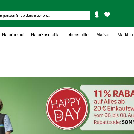
Mein
Mein
Suche
Konto
Wunschzettel
Naturarznei
Naturkosmetik
Lebensmittel
Marken
Marktfin