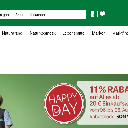
Mein
Mein
Suche
Konto
Wunschzettel
Naturarznei
Naturkosmetik
Lebensmittel
Marken
Marktfin