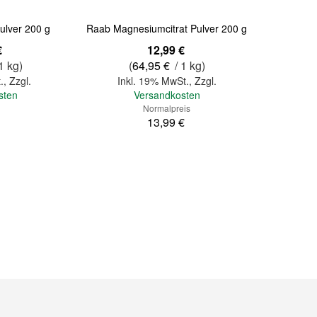
ulver 200 g
Raab Magnesiumcitrat Pulver 200 g
Sonderangebot
€
12,99 €
1 kg)
(
64,95 €
/ 1 kg)
.
,
Zzgl.
Inkl. 19% MwSt.
,
Zzgl.
sten
Versandkosten
Normalpreis
13,99 €
In den Warenkorb