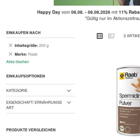
Happy Day
vom
06.08. - 08.08.2026
mit
11% Rabat
*Gültig nur im Aktionszeitr
EINKAUFEN NACH
ANSICHT
Raster
Liste
2
ARTIK
ALS
Dies
Inhaltsgröße
200 g
entfernen
Dies
Marke
Raab
entfernen
Alles löschen
EINKAUFSOPTIONEN
KATEGORIE
EIGENSCHAFT/ ERNÄHRUNGS
ART
PRODUKTE VERGLEICHEN