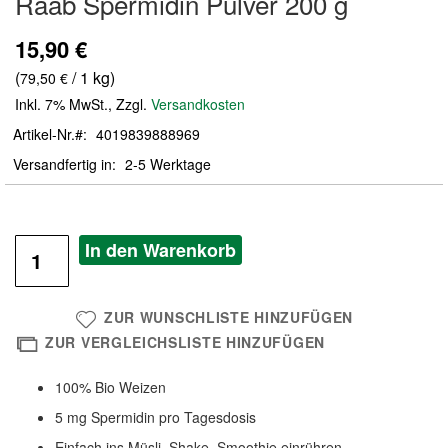
Raab Spermidin Pulver 200 g
der
Bildergalerie
15,90 €
springen
(
/ 1 kg)
79,50 €
Inkl. 7% MwSt.
,
Zzgl.
Versandkosten
Artikel-Nr.
4019839888969
Versandfertig in
2-5 Werktage
In den Warenkorb
ZUR WUNSCHLISTE HINZUFÜGEN
ZUR VERGLEICHSLISTE HINZUFÜGEN
100% Bio Weizen
5 mg Spermidin pro Tagesdosis
Einfach ins Müsli, Shake, Smoothie einrühren