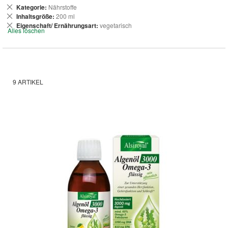
Dies
Kategorie
Nährstoffe
entfernen
Dies
Inhaltsgröße
200 ml
entfernen
Dies
Eigenschaft/ Ernährungsart
vegetarisch
Alles löschen
entfernen
9
ARTIKEL