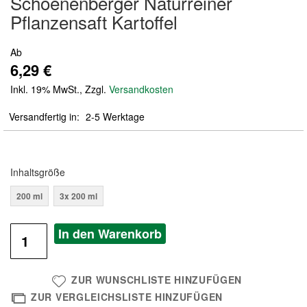
Schoenenberger Naturreiner
der
Pflanzensaft Kartoffel
Bildergalerie
springen
Ab
6,29 €
Inkl. 19% MwSt.
,
Zzgl.
Versandkosten
Versandfertig in
2-5 Werktage
Inhaltsgröße
200 ml
3x 200 ml
In den Warenkorb
ZUR WUNSCHLISTE HINZUFÜGEN
ZUR VERGLEICHSLISTE HINZUFÜGEN