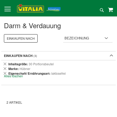
Direkt
zum
Suche
Inhalt
Darm & Verdauung
EINKAUFEN NACH
EINKAUFEN NACH
Dies
Inhaltsgröße
30 Portionsbeutel
entfernen
Dies
Marke
Hübner
entfernen
Dies
Eigenschaft/ Ernährungsart
laktosefrei
Alles löschen
entfernen
2
ARTIKEL