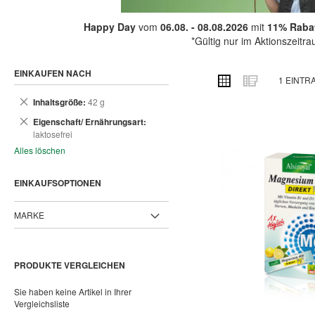
Happy Day
vom
06.08. - 08.08.2026
mit
11% Rabat
*Gültig nur im Aktionszeitr
EINKAUFEN NACH
ANSICHT
Raster
Liste
1
EINTR
ALS
Dies
Inhaltsgröße
42 g
entfernen
Dies
Eigenschaft/ Ernährungsart
entfernen
laktosefrei
Alles löschen
EINKAUFSOPTIONEN
MARKE
PRODUKTE VERGLEICHEN
Sie haben keine Artikel in Ihrer
Vergleichsliste