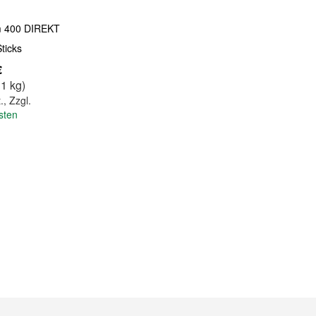
m 400 DIREKT
ticks
€
 1 kg)
.
,
Zzgl.
sten