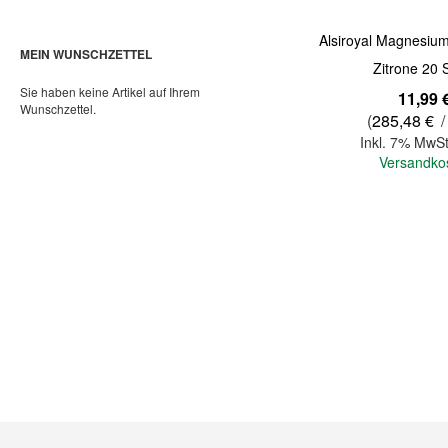
Alsiroyal Magnesiu
MEIN WUNSCHZETTEL
Zitrone 20 S
Sie haben keine Artikel auf Ihrem
11,99 
Wunschzettel.
(
285,48 €
/
Inkl. 7% MwSt
Versandko
In den Warenkorb