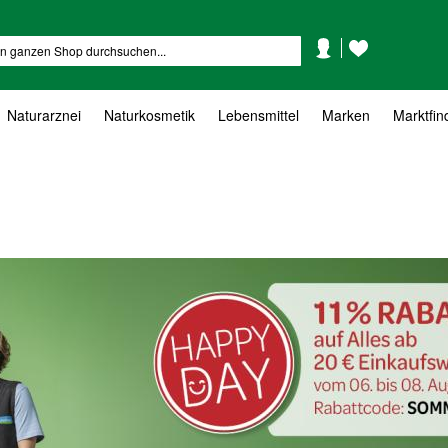
Mein
Mein
Suche
Konto
Wunschzettel
Naturarznei
Naturkosmetik
Lebensmittel
Marken
Marktfin