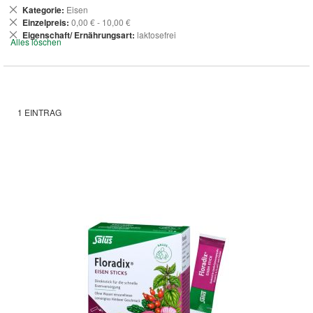
Dies
Kategorie
Eisen
entfernen
Dies
Einzelpreis
0,00 € - 10,00 €
entfernen
Dies
Eigenschaft/ Ernährungsart
laktosefrei
Alles löschen
entfernen
1
EINTRAG