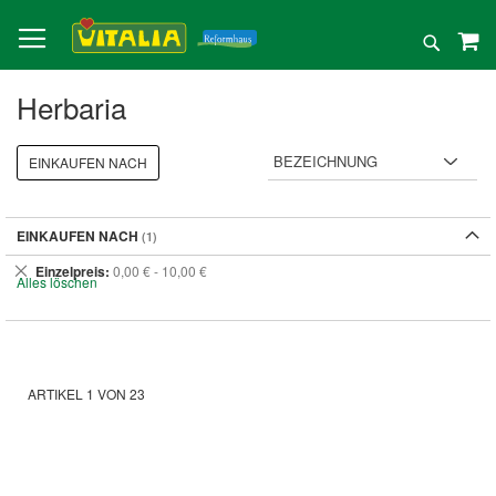
Direkt
zum
Suche
Inhalt
Herbaria
EINKAUFEN NACH
EINKAUFEN NACH
Dies
Einzelpreis
0,00 € - 10,00 €
Alles löschen
entfernen
ARTIKEL
1
VON
23