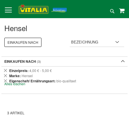
Direkt
zum
Suche
Inhalt
Hensel
EINKAUFEN NACH
EINKAUFEN NACH
Dies
Einzelpreis
4,00 € - 5,00 €
entfernen
Dies
Marke
Hensel
entfernen
Dies
Eigenschaft/ Ernährungsart
bio-qualitaet
Alles löschen
entfernen
3
ARTIKEL