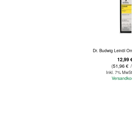
Quickview
Dr. Budwig Leinöl O
12,99 
(
51,96 €
/
Inkl. 7% MwSt
Versandko
In den Warenkorb