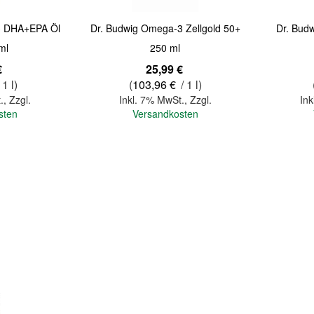
3 DHA+EPA Öl
Dr. Budwig Omega-3 Zellgold 50+
Dr. Bu
ml
250 ml
€
25,99 €
 1 l)
(
103,96 €
/ 1 l)
.
,
Zzgl.
Inkl. 7% MwSt.
,
Zzgl.
Ink
sten
Versandkosten
In den Warenkorb
In den Warenkorb