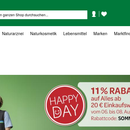
Mein
Mein
Suche
Konto
Wunschzettel
Naturarznei
Naturkosmetik
Lebensmittel
Marken
Marktfin