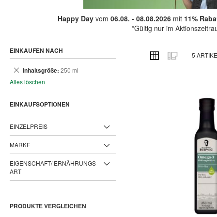
Happy Day
vom
06.08. - 08.08.2026
mit
11% Rabat
*Gültig nur im Aktionszeitr
EINKAUFEN NACH
ANSICHT
Raster
Liste
5
ARTIK
ALS
Dies
Inhaltsgröße
250 ml
entfernen
Alles löschen
EINKAUFSOPTIONEN
EINZELPREIS
MARKE
EIGENSCHAFT/ ERNÄHRUNGS
ART
PRODUKTE VERGLEICHEN