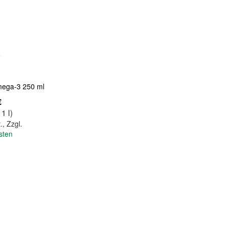
Quickview
Quickview
mega-3 250 ml
€
 1 l)
.
,
Zzgl.
sten