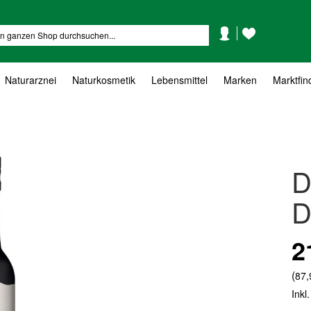
Mein
Mein
Suche
Konto
Wunschzettel
Naturarznei
Naturkosmetik
Lebensmittel
Marken
Marktfin
D
D
2
(
87,
Inkl