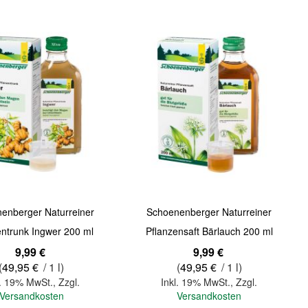
Quickview
enberger Naturreiner
Schoenenberger Naturreiner
entrunk Ingwer 200 ml
Pflanzensaft Bärlauch 200 ml
9,99 €
9,99 €
(
49,95 €
/ 1 l)
(
49,95 €
/ 1 l)
l. 19% MwSt.
,
Zzgl.
Inkl. 19% MwSt.
,
Zzgl.
Versandkosten
Versandkosten