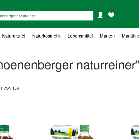
Mein
Mein
Suche
Konto
Wunschzettel
Naturarznei
Naturkosmetik
Lebensmittel
Marken
Marktfin
hoenenberger naturreiner
L
1
VON
156