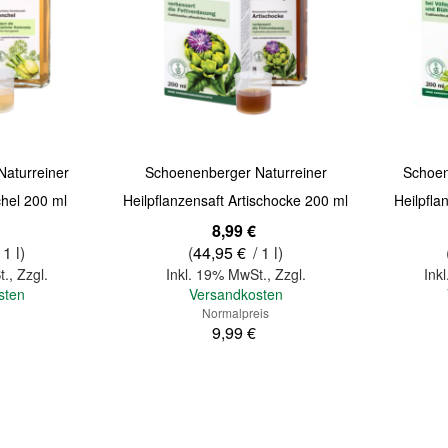
Quickview
Quickview
aturreiner
Schoenenberger Naturreiner
Schoen
hel 200 ml
Heilpflanzensaft Artischocke 200 ml
Heilpfla
Sonderangebot
8,99 €
 1 l)
(
44,95 €
/ 1 l)
t.
,
Zzgl.
Inkl. 19% MwSt.
,
Zzgl.
Ink
sten
Versandkosten
Normalpreis
9,99 €
In den Warenkorb
In den Warenkorb