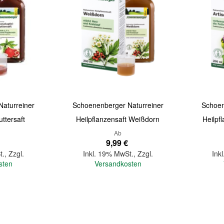
aturreiner
Schoenenberger Naturreiner
Schoen
ttersaft
Heilpflanzensaft Weißdorn
Heilpf
Ab
9,99 €
t.
,
Zzgl.
Inkl. 19% MwSt.
,
Zzgl.
Ink
sten
Versandkosten
In den Warenkorb
In den Warenkorb