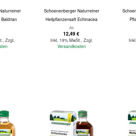
aturreiner
Schoenenberger Naturreiner
Schoen
 Baldrian
Heilpflanzensaft Echinacea
Pfl
Ab
12,49 €
t.
,
Zzgl.
Inkl. 19% MwSt.
,
Zzgl.
Ink
sten
Versandkosten
In den Warenkorb
In den Warenkorb