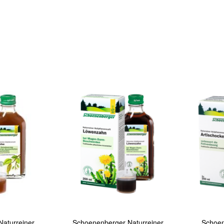
In den Warenkorb
In den Warenkorb
Quickview
Quickview
aturreiner
Schoenenberger Naturreiner
Schoen