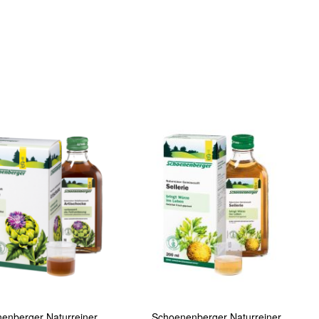
In den Warenkorb
Quickview
enberger Naturreiner
Schoenenberger Naturreiner