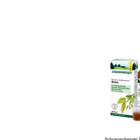
In den Warenkorb
Quickview
Schoenenberger N