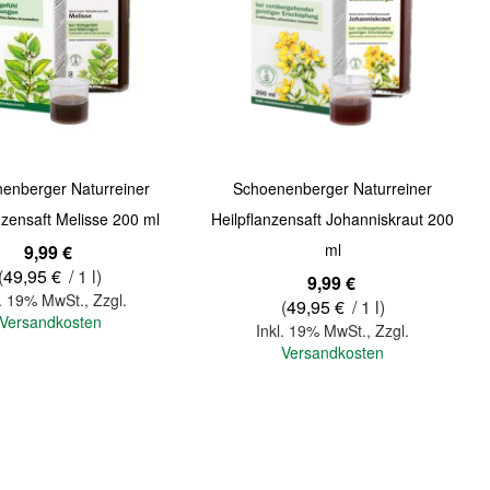
Quickview
enberger Naturreiner
Schoenenberger Naturreiner
nzensaft Melisse 200 ml
Heilpflanzensaft Johanniskraut 200
ml
9,99 €
(
49,95 €
/ 1 l)
9,99 €
l. 19% MwSt.
,
Zzgl.
(
49,95 €
/ 1 l)
Versandkosten
Inkl. 19% MwSt.
,
Zzgl.
Versandkosten
In den Warenkorb