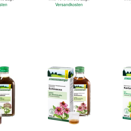
sten
Versandkosten
In den Warenkorb
In den Warenkorb
Quickview
Quickview