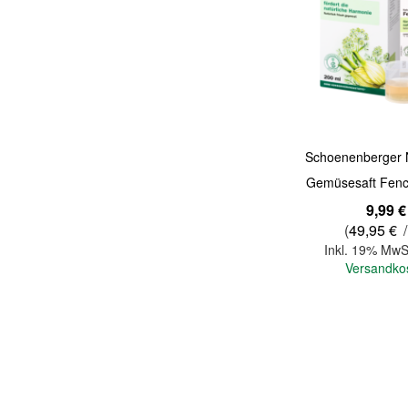
Quickview
Schoenenberger N
Gemüsesaft Fenc
9,99 €
(
49,95 €
/
Inkl. 19% MwS
Versandko
In den Warenkorb