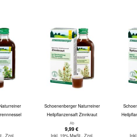
Quickview
Quickview
aturreiner
Schoenenberger Naturreiner
Schoen
Brennnessel
Heilpflanzensaft Zinnkraut
Heilpfl
Ab
9,99 €
t.
,
Zzgl.
Inkl. 19% MwSt.
,
Zzgl.
Ink