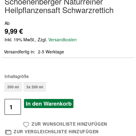
Schoenenberger Naturreiner
der
Heilpflanzensaft Schwarzrettich
Bildergalerie
springen
Ab
9,99 €
Inkl. 19% MwSt.
,
Zzgl.
Versandkosten
Versandfertig in
2-5 Werktage
Inhaltsgröße
200 ml
3x 200 ml
In den Warenkorb
ZUR WUNSCHLISTE HINZUFÜGEN
ZUR VERGLEICHSLISTE HINZUFÜGEN