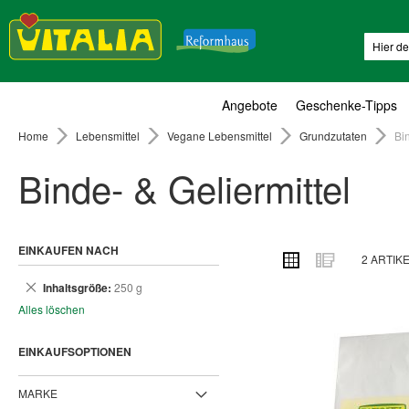
Suche
Angebote
Geschenke-Tipps
Home
Lebensmittel
Vegane Lebensmittel
Grundzutaten
Bin
Binde- & Geliermittel
EINKAUFEN NACH
ANSICHT
Raster
Liste
2
ARTIK
ALS
Dies
Inhaltsgröße
250 g
entfernen
Alles löschen
EINKAUFSOPTIONEN
MARKE