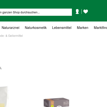
Mein
Mein
Suche
Konto
Wunschzettel
Naturarznei
Naturkosmetik
Lebensmittel
Marken
Marktfin
de- & Geliermittel
EL