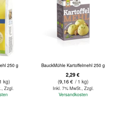
ehl 250 g
BauckMühle Kartoffelmehl 250 g
2,29 €
1 kg)
(
9,16 €
/ 1 kg)
.
,
Zzgl.
Inkl. 7% MwSt.
,
Zzgl.
sten
Versandkosten
In den Warenkorb