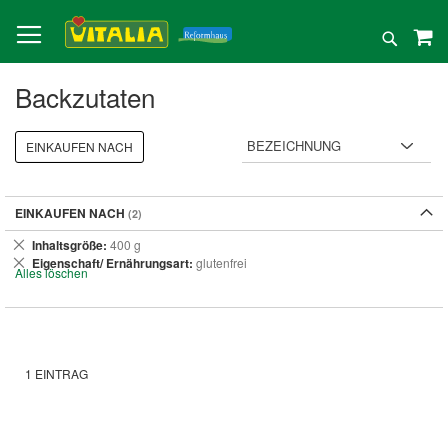
Direkt
zum
Suche
Inhalt
Backzutaten
EINKAUFEN NACH
EINKAUFEN NACH
Dies
Inhaltsgröße
400 g
entfernen
Dies
Eigenschaft/ Ernährungsart
glutenfrei
Alles löschen
entfernen
1
EINTRAG