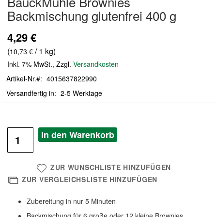
BauckMühle Brownies
der
Backmischung glutenfrei 400 g
Bildergalerie
springen
4,29 €
(
/ 1 kg)
10,73 €
Inkl. 7% MwSt.
,
Zzgl.
Versandkosten
Artikel-Nr.
4015637822990
Versandfertig in
2-5 Werktage
In den Warenkorb
ZUR WUNSCHLISTE HINZUFÜGEN
ZUR VERGLEICHSLISTE HINZUFÜGEN
Zubereitung in nur 5 Minuten
Backmischung für 6 große oder 12 kleine Brownies