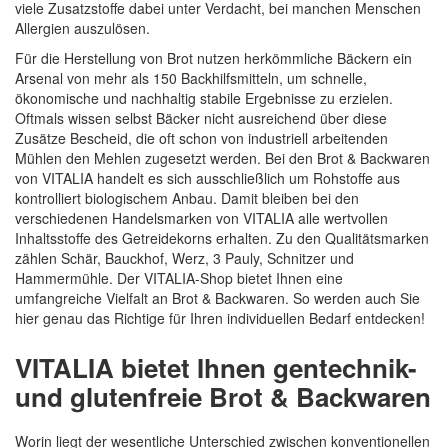
viele Zusatzstoffe dabei unter Verdacht, bei manchen Menschen
Allergien auszulösen.
Quickview
Für die Herstellung von Brot nutzen herkömmliche Bäckern ein
Arsenal von mehr als 150 Backhilfsmitteln, um schnelle,
ökonomische und nachhaltig stabile Ergebnisse zu erzielen.
Oftmals wissen selbst Bäcker nicht ausreichend über diese
Zusätze Bescheid, die oft schon von industriell arbeitenden
Mühlen den Mehlen zugesetzt werden. Bei den Brot & Backwaren
von VITALIA handelt es sich ausschließlich um Rohstoffe aus
kontrolliert biologischem Anbau. Damit bleiben bei den
verschiedenen Handelsmarken von VITALIA alle wertvollen
Inhaltsstoffe des Getreidekorns erhalten. Zu den Qualitätsmarken
zählen Schär, Bauckhof, Werz, 3 Pauly, Schnitzer und
Hammermühle. Der VITALIA-Shop bietet Ihnen eine
umfangreiche Vielfalt an Brot & Backwaren. So werden auch Sie
hier genau das Richtige für Ihren individuellen Bedarf entdecken!
VITALIA bietet Ihnen gentechnik-
und glutenfreie Brot & Backwaren
Worin liegt der wesentliche Unterschied zwischen konventionellen