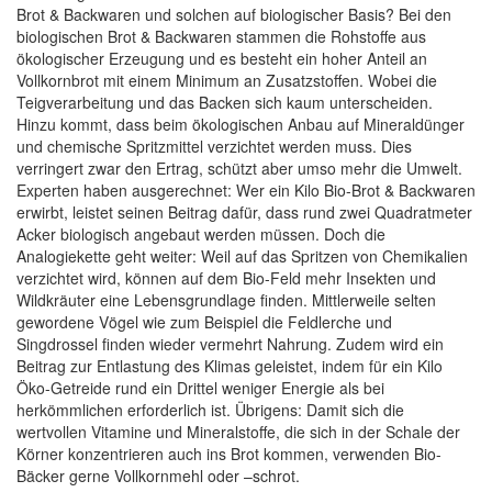
Brot & Backwaren und solchen auf biologischer Basis? Bei den
biologischen Brot & Backwaren stammen die Rohstoffe aus
ökologischer Erzeugung und es besteht ein hoher Anteil an
Vollkornbrot mit einem Minimum an Zusatzstoffen. Wobei die
Teigverarbeitung und das Backen sich kaum unterscheiden.
Hinzu kommt, dass beim ökologischen Anbau auf Mineraldünger
und chemische Spritzmittel verzichtet werden muss. Dies
verringert zwar den Ertrag, schützt aber umso mehr die Umwelt.
Experten haben ausgerechnet: Wer ein Kilo Bio-Brot & Backwaren
erwirbt, leistet seinen Beitrag dafür, dass rund zwei Quadratmeter
Acker biologisch angebaut werden müssen. Doch die
Analogiekette geht weiter: Weil auf das Spritzen von Chemikalien
verzichtet wird, können auf dem Bio-Feld mehr Insekten und
Wildkräuter eine Lebensgrundlage finden. Mittlerweile selten
gewordene Vögel wie zum Beispiel die Feldlerche und
Singdrossel finden wieder vermehrt Nahrung. Zudem wird ein
Beitrag zur Entlastung des Klimas geleistet, indem für ein Kilo
Öko-Getreide rund ein Drittel weniger Energie als bei
herkömmlichen erforderlich ist. Übrigens: Damit sich die
wertvollen Vitamine und Mineralstoffe, die sich in der Schale der
Körner konzentrieren auch ins Brot kommen, verwenden Bio-
Bäcker gerne Vollkornmehl oder –schrot.