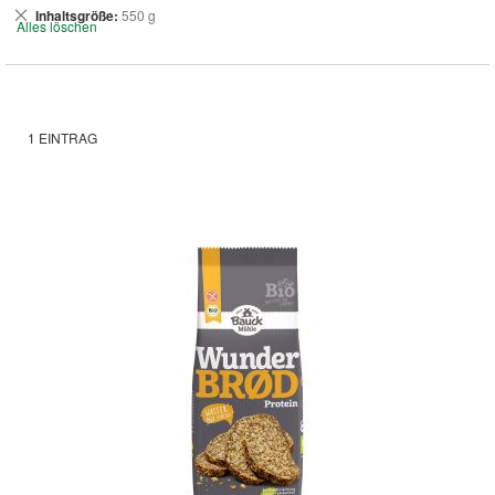
Dies
Inhaltsgröße
550 g
Alles löschen
entfernen
1
EINTRAG