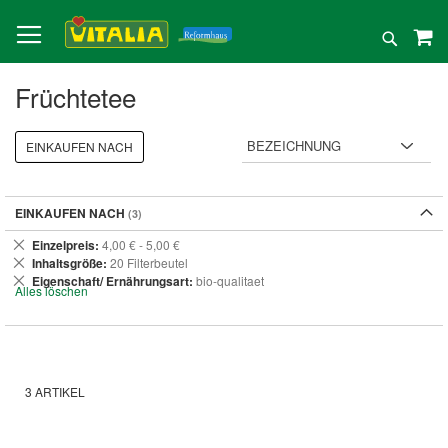
Direkt
zum
Suche
Inhalt
Früchtetee
EINKAUFEN NACH
EINKAUFEN NACH
Dies
Einzelpreis
4,00 € - 5,00 €
entfernen
Dies
Inhaltsgröße
20 Filterbeutel
entfernen
Dies
Eigenschaft/ Ernährungsart
bio-qualitaet
Alles löschen
entfernen
3
ARTIKEL