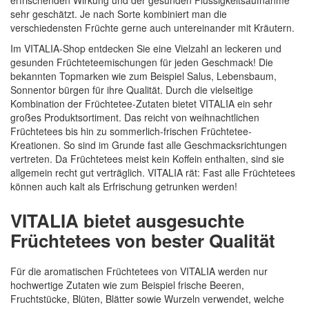
erfrischenden Wirkung und der gesunden Flüssigkeitsaufnahme
sehr geschätzt. Je nach Sorte kombiniert man die
verschiedensten Früchte gerne auch untereinander mit Kräutern.
Quickview
Im VITALIA-Shop entdecken Sie eine Vielzahl an leckeren und
gesunden Früchteteemischungen für jeden Geschmack! Die
bekannten Topmarken wie zum Beispiel Salus, Lebensbaum,
Sonnentor bürgen für ihre Qualität. Durch die vielseitige
Kombination der Früchtetee-Zutaten bietet VITALIA ein sehr
großes Produktsortiment. Das reicht von weihnachtlichen
Früchtetees bis hin zu sommerlich-frischen Früchtetee-
Kreationen. So sind im Grunde fast alle Geschmacksrichtungen
vertreten. Da Früchtetees meist kein Koffein enthalten, sind sie
allgemein recht gut verträglich. VITALIA rät: Fast alle Früchtetees
können auch kalt als Erfrischung getrunken werden!
VITALIA bietet ausgesuchte
Früchtetees von bester Qualität
Für die aromatischen Früchtetees von VITALIA werden nur
hochwertige Zutaten wie zum Beispiel frische Beeren,
Fruchtstücke, Blüten, Blätter sowie Wurzeln verwendet, welche