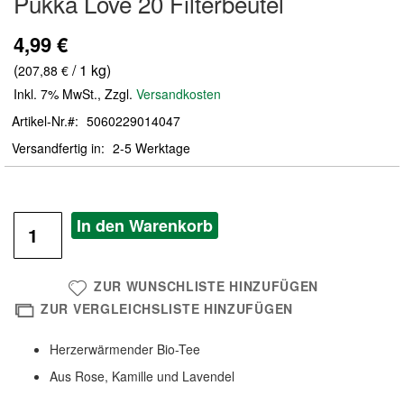
Pukka Love 20 Filterbeutel
der
Bildergalerie
4,99 €
springen
(
/ 1 kg)
207,88 €
Inkl. 7% MwSt.
,
Zzgl.
Versandkosten
Artikel-Nr.
5060229014047
Versandfertig in
2-5 Werktage
In den Warenkorb
ZUR WUNSCHLISTE HINZUFÜGEN
ZUR VERGLEICHSLISTE HINZUFÜGEN
Herzerwärmender Bio-Tee
Aus Rose, Kamille und Lavendel