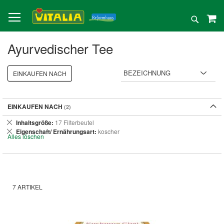
Direkt
zum
Suche
Inhalt
Ayurvedischer Tee
EINKAUFEN NACH
EINKAUFEN NACH
Dies
Inhaltsgröße
17 Filterbeutel
entfernen
Dies
Eigenschaft/ Ernährungsart
koscher
Alles löschen
entfernen
7
ARTIKEL