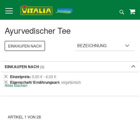
Direkt
zum
Suche
Inhalt
Ayurvedischer Tee
EINKAUFEN NACH
EINKAUFEN NACH
Dies
Einzelpreis
3,00 € - 4,00 €
entfernen
Dies
Eigenschaft/ Ernährungsart
vegetarisch
Alles löschen
entfernen
ARTIKEL
1
VON
28