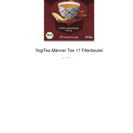
Quickview
YogiTea Männer Tee 17 Filterbeutel
3,49 €
(
114,05 €
/ 1 kg)
Inkl. 7% MwSt.
,
Zzgl.
Versandkosten
In den Warenkorb