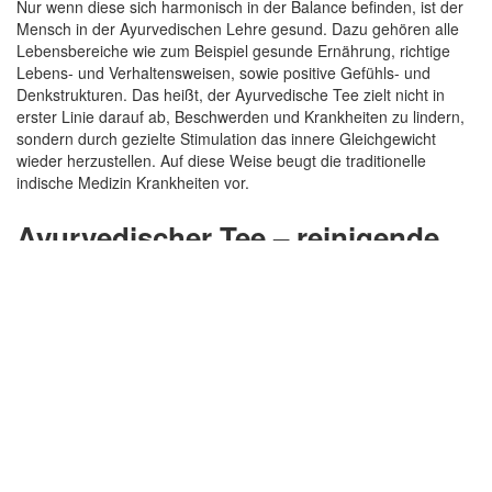
Nur wenn diese sich harmonisch in der Balance befinden, ist der
Mensch in der Ayurvedischen Lehre gesund. Dazu gehören alle
Lebensbereiche wie zum Beispiel gesunde Ernährung, richtige
Lebens- und Verhaltensweisen, sowie positive Gefühls- und
Denkstrukturen. Das heißt, der Ayurvedische Tee zielt nicht in
erster Linie darauf ab, Beschwerden und Krankheiten zu lindern,
sondern durch gezielte Stimulation das innere Gleichgewicht
wieder herzustellen. Auf diese Weise beugt die traditionelle
indische Medizin Krankheiten vor.
Ayurvedischer Tee – reinigende
Kräfte nutzen
Der Ayurveda Tee ist in der ayurvedischen Lehre ein wesentlicher
Baustein und entfaltet seine reinigenden Kräfte auf körperlicher
und mentaler Ebene. Sie aber entscheiden, ob der Ayurveda Tee
anregend und beruhigend wirkt!. Daher sind die verwendeten
Pflanzen und Kräuter der Ayurvedischen Teesorten immer
individuell auszuwählen. VITALIA bietet Ihnen spezielle
Teemischungen für die drei Ayurveda-Typen Vata, Pitta und
Kapha. Wenn Sie wollen, können Sie auch Ihre eigenen