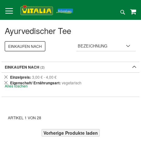
Direkt
zum
Suche
Inhalt
Ayurvedischer Tee
EINKAUFEN NACH
EINKAUFEN NACH
Dies
Einzelpreis
3,00 € - 4,00 €
entfernen
Dies
Eigenschaft/ Ernährungsart
vegetarisch
Alles löschen
entfernen
ARTIKEL
1
VON
28
Vorherige Produkte laden