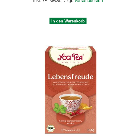
Inkl. 7% MwSt.
,
Zzgl.
Versandkosten
In den Warenkorb
Quickview