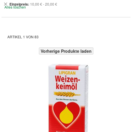
Dies
Einzelpreis
10,00 € - 20,00 €
Alles löschen
entfernen
ARTIKEL
1
VON
83
Vorherige Produkte laden