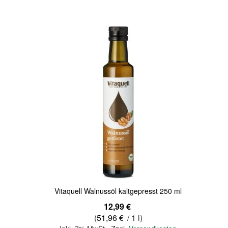
Quickview
Vitaquell Walnussöl kaltgepresst 250 ml
12,99 €
(
51,96 €
/ 1 l)