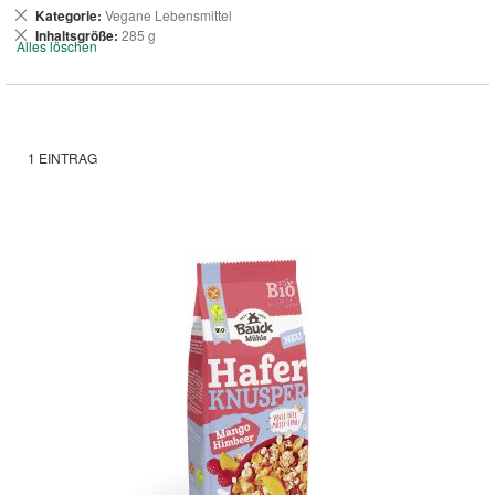
Dies
Kategorie
Vegane Lebensmittel
entfernen
Dies
Inhaltsgröße
285 g
Alles löschen
entfernen
1
EINTRAG