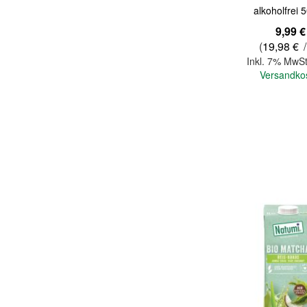
alkoholfrei 
9,99 €
(
19,98 €
/
Inkl. 7% MwSt
Versandko
In den Warenkorb
Quickview