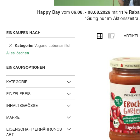
Happy Day
vom
06.08. - 08.08.2026
mit
11% Rabat
*Gültig nur im Aktionszeitr
EINKAUFEN NACH
ANSICHT
Raster
Liste
ARTIKE
ALS
Dies
Kategorie
Vegane Lebensmittel
entfernen
Alles löschen
EINKAUFSOPTIONEN
KATEGORIE
EINZELPREIS
INHALTSGRÖSSE
MARKE
EIGENSCHAFT/ ERNÄHRUNGS
ART