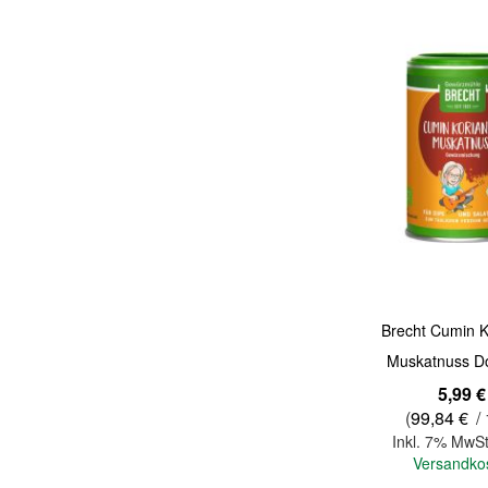
Quickview
Brecht Cumin K
Muskatnuss D
5,99 €
(
99,84 €
/ 
Inkl. 7% MwSt
Versandko