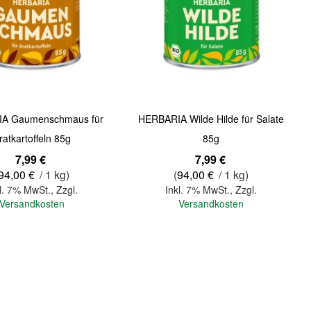
Quickview
A Gaumenschmaus für
HERBARIA Wilde Hilde für Salate
ratkartoffeln 85g
85g
7,99 €
7,99 €
94,00 €
/ 1 kg)
(
94,00 €
/ 1 kg)
l. 7% MwSt.
,
Zzgl.
Inkl. 7% MwSt.
,
Zzgl.
Versandkosten
Versandkosten
In den Warenkorb