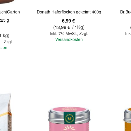
uchtGarten
Donath Haferflocken gekeimt 400g
Dr.Bu
225 g
6,99 €
(
13,98 €
/ 1Kg)
Inkl. 7% MwSt.
,
Zzgl.
Ink
1 kg)
Versandkosten
.
,
Zzgl.
sten
In den Warenkorb
In den Warenkorb