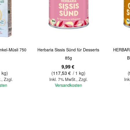
Quickview
Quickview
nkel-Müsli 750
Herbaria Sissis Sünd für Desserts
HERBARI
85g
B
9,99 €
1 kg)
(
117,53 €
/ 1 kg)
(
.
,
Zzgl.
Inkl. 7% MwSt.
,
Zzgl.
Ink
sten
Versandkosten
In den Warenkorb
In den Warenkorb