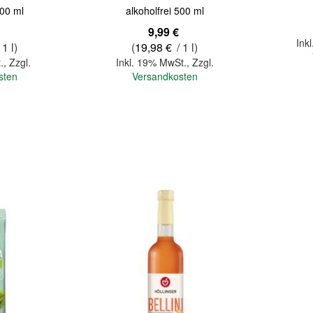
500 ml
alkoholfrei 500 ml
9,99 €
Ink
 1 l)
(
19,98 €
/ 1 l)
.
,
Zzgl.
Inkl. 19% MwSt.
,
Zzgl.
sten
Versandkosten
In den Warenkorb
In den Warenkorb
Quickview
Quickview