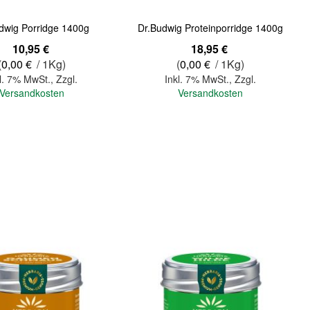
dwig Porridge 1400g
Dr.Budwig Proteinporridge 1400g
10,95 €
18,95 €
(
0,00 €
/ 1Kg)
(
0,00 €
/ 1Kg)
l. 7% MwSt.
,
Zzgl.
Inkl. 7% MwSt.
,
Zzgl.
Versandkosten
Versandkosten
In den Warenkorb