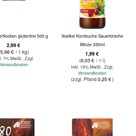
rflocken glutenfrei 500 g
Voelkel Kombucha Sauerkirsche
Minze 330ml
2,99 €
(
5,98 €
/ 1 kg)
1,99 €
l. 7% MwSt.
,
Zzgl.
(
6,03 €
/ 1 l)
Versandkosten
Inkl. 19% MwSt.
,
Zzgl.
Versandkosten
(zzgl. Pfand
0,25 €
)
In den Warenkorb