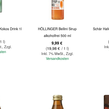
Kokos Drink 1l
HÖLLINGER Bellini Sirup
Schär Hafe
alkoholfrei 500 ml
1 l)
9,99 €
t.
,
Zzgl.
Ink
(
19,98 €
/ 1 l)
sten
Inkl. 7% MwSt.
,
Zzgl.
Versandkosten
In den Warenkorb
In den Warenkorb