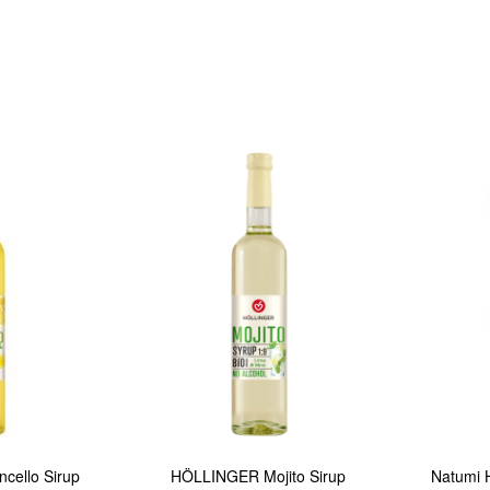
In den Warenkorb
In den Warenkorb
Quickview
Quickview
ello Sirup
HÖLLINGER Mojito Sirup
Natumi H