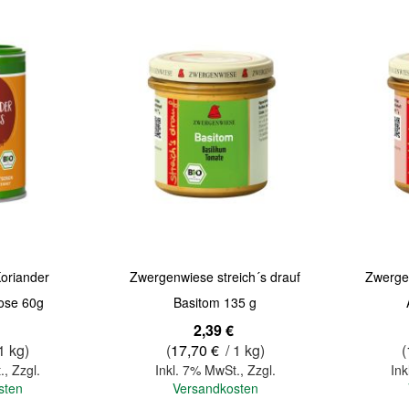
Quickview
Quickview
oriander
Zwergenwiese streich´s drauf
Zwergen
ose 60g
Basitom 135 g
2,39 €
1 kg)
(
17,70 €
/ 1 kg)
(
.
,
Zzgl.
Inkl. 7% MwSt.
,
Zzgl.
Ink
sten
Versandkosten