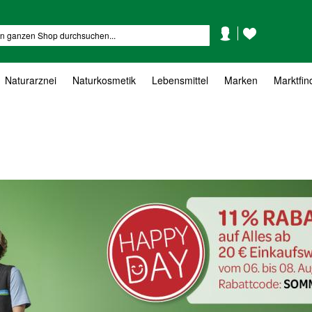
Mein
Mein
Suche
Konto
Wunschzettel
Naturarznei
Naturkosmetik
Lebensmittel
Marken
Marktfin