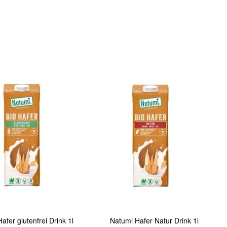
In den Warenkorb
Quickview
afer glutenfrei Drink 1l
Natumi Hafer Natur Drink 1l