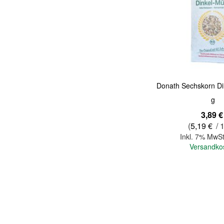
Quickview
Donath Sechskorn Di
g
3,89 €
(
5,19 €
/ 
Inkl. 7% MwSt
Versandko
In den Warenkorb