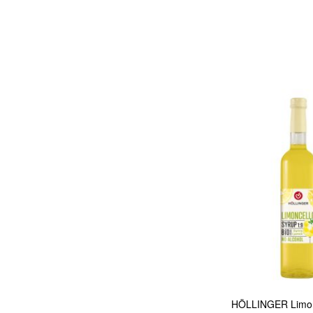
In den Warenkorb
Quickview
HÖLLINGER Limonc