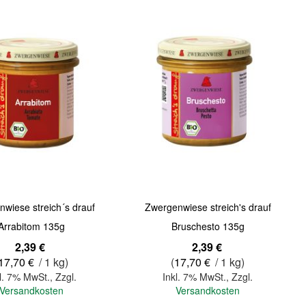
Quickview
wiese streich´s drauf
Zwergenwiese streich's drauf
Arrabitom 135g
Bruschesto 135g
2,39 €
2,39 €
17,70 €
/ 1 kg)
(
17,70 €
/ 1 kg)
l. 7% MwSt.
,
Zzgl.
Inkl. 7% MwSt.
,
Zzgl.
Versandkosten
Versandkosten