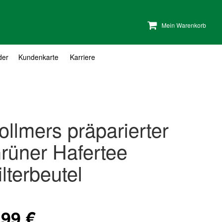
Mein Warenkorb
der
Kundenkarte
Karriere
ollmers präparierter
rüner Hafertee
ilterbeutel
,99 €