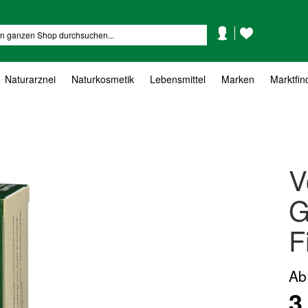
Mein
Mein
Suche
Konto
Wunschzettel
Naturarznei
Naturkosmetik
Lebensmittel
Marken
Marktfin
V
G
F
Ab
3