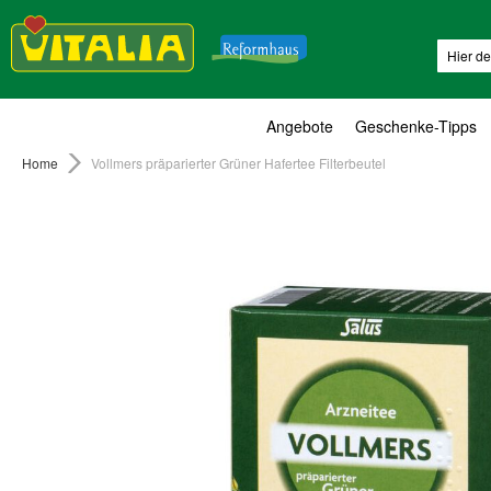
Suche
Angebote
Geschenke-Tipps
Home
Vollmers präparierter Grüner Hafertee Filterbeutel
Zum
Ende
der
Bildergalerie
springen