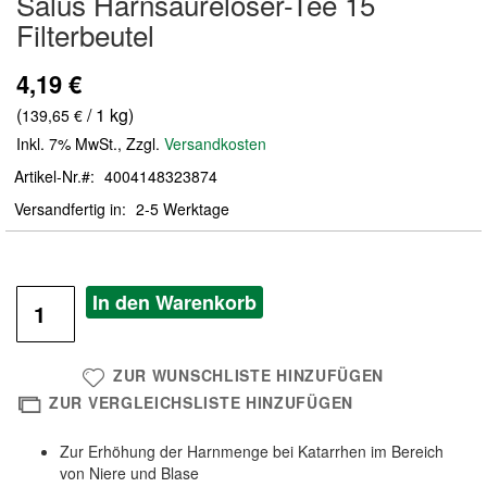
Salus Harnsäurelöser-Tee 15
der
Filterbeutel
Bildergalerie
springen
4,19 €
(
/ 1 kg)
139,65 €
Inkl. 7% MwSt.
,
Zzgl.
Versandkosten
Artikel-Nr.
4004148323874
Versandfertig in
2-5 Werktage
In den Warenkorb
ZUR WUNSCHLISTE HINZUFÜGEN
ZUR VERGLEICHSLISTE HINZUFÜGEN
Zur Erhöhung der Harnmenge bei Katarrhen im Bereich
von Niere und Blase